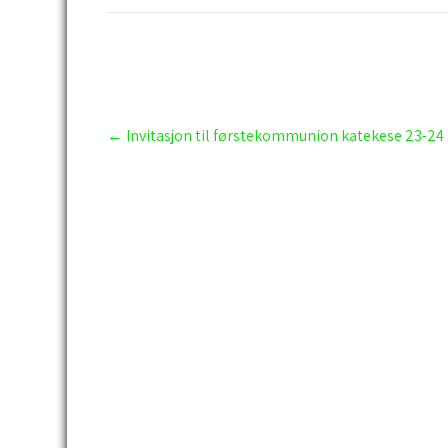
Post
←
Invitasjon til førstekommunion katekese 23-24
navigation