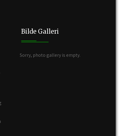
Bilde Galleri
Sorry, photo gallery is empty.
r
g
n