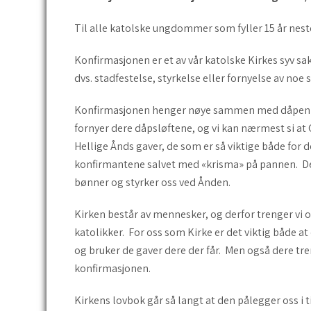
Til alle katolske ungdommer som fyller 15 år neste
Konfirmasjonen er et av vår katolske Kirkes syv sa
dvs. stadfestelse, styrkelse eller fornyelse av noe 
Konfirmasjonen henger nøye sammen med dåpen so
fornyer dere dåpsløftene, og vi kan nærmest si at 
Hellige Ånds gaver, de som er så viktige både for d
konfirmantene salvet med «krisma» på pannen. Det e
bønner og styrker oss ved Ånden.
Kirken består av mennesker, og derfor trenger vi
katolikker. For oss som Kirke er det viktig både 
og bruker de gaver dere der får. Men også dere tr
konfirmasjonen.
Kirkens lovbok går så langt at den pålegger oss i 