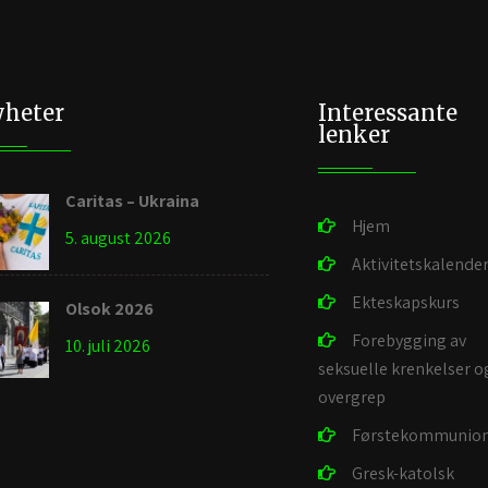
heter
Interessante
lenker
Caritas – Ukraina
Hjem
5. august 2026
Aktivitetskalende
Ekteskapskurs
Olsok 2026
Forebygging av
10. juli 2026
seksuelle krenkelser o
overgrep
Førstekommunio
Gresk-katolsk