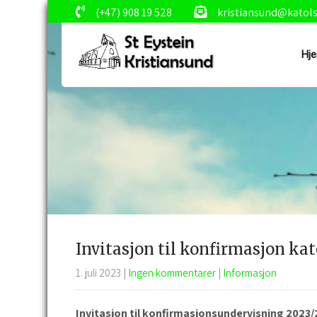
(+47) 908 19 528
kristiansund@katol
Hj
Invitasjon til konfirmasjon ka
1. juli 2023
|
Ingen kommentarer
|
Informasjon
Invitasjon til konfirmasjonsundervisning 2023