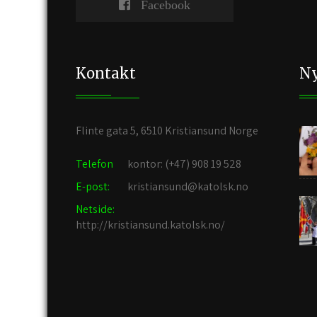
Facebook
Kontakt
Ny
Flinte gata 5, 6510 Kristiansund Norge
Telefon
kontor: (+47) 908 19 528
E-post:
kristiansund@katolsk.no
Netside:
http://kristiansund.katolsk.no/