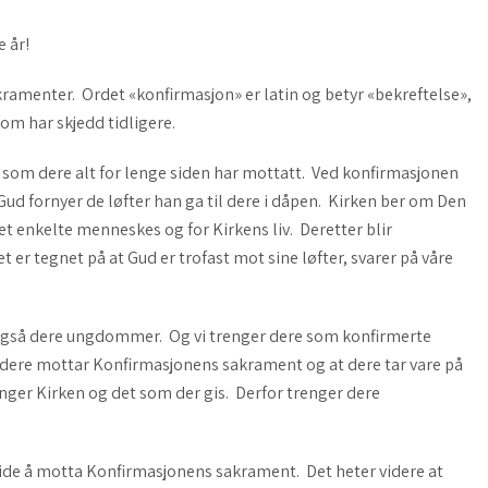
 år!
kramenter. Ordet «konfirmasjon» er latin og betyr «bekreftelse»,
som har skjedd tidligere.
m dere alt for lenge siden har mottatt. Ved konfirmasjonen
Gud fornyer de løfter han ga til dere i dåpen. Kirken ber om Den
et enkelte menneskes og for Kirkens liv. Deretter blir
r tegnet på at Gud er trofast mot sine løfter, svarer på våre
 også dere ungdommer. Og vi trenger dere som konfirmerte
at dere mottar Konfirmasjonens sakrament og at dere tar vare på
enger Kirken og det som der gis. Derfor trenger dere
tide å motta Konfir­masjonens sakrament. Det heter videre at