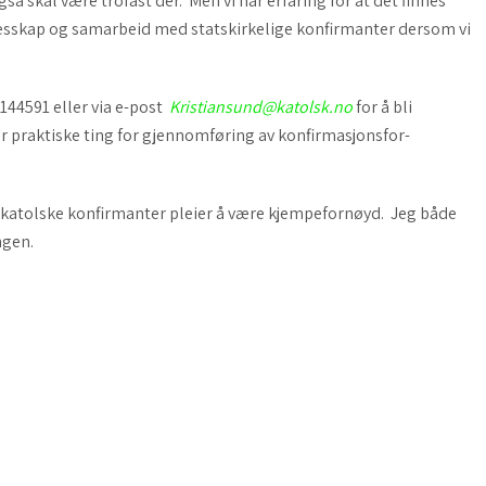
så skal være trofast der. Men vi har erfaring for at det finnes
lesskap og samarbeid med statskirkelige konfirmanter dersom vi
1144591 eller via e-post
Kristiansund@katolsk.no
for å bli
mer praktiske ting for gjennomføring av konfirmasjonsfor­
e katolske konfirmanter pleier å være kjempefornøyd. Jeg både
ngen.