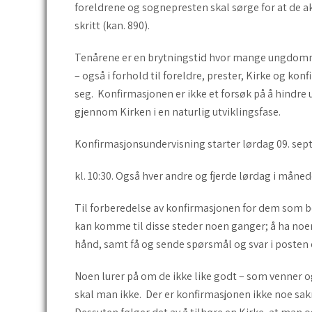
foreldrene og sogne­presten skal sørge for at de ak
skritt (kan. 890).
Tenårene er en brytningstid hvor mange ungdommer 
– også i forhold til foreldre, prester, Kirke og kon
seg. Konfirmasjonen er ikke et forsøk på å hindre 
gjennom Kirken i en naturlig utviklingsfase.
Konfirmasjonsundervisning starter lørdag 09. sept
kl. 10:30. Også hver andre og fjerde lørdag i måneden.
Til forberedelse av konfirmasjonen for dem som bo
kan komme til disse steder noen gan­ger; å ha noen
hånd, samt få og sende spørsmål og svar i posten el
Noen lurer på om de ikke like godt – som venner og
skal man ikke. Der er konfirmasjonen ikke noe sak