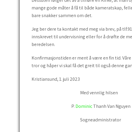
Dessuten følger det av å tilhøre en Kirke, at man og
mange gode måter å få til både kameratskap, fel
bare snakker sammen om det.
Jeg ber dere ta kontakt med meg via brev, på tlf.9
innskrevet til undervisning eller for å drøfte de 
beredelsen.
Konfirmasjonstiden er ment å være en fin tid. Vår
tror og håper vi skal få det greit til også denne ga
Kristiansund, 1. juli 2023
Med vennlig hilsen
P.
Dominic
Thanh Van Nguyen
Sogneadministrator