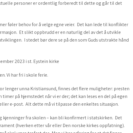
tuelle personer er ordentlig forberedt til dette og går til det
føler behov for å velge egne veier. Det kan lede til konflikter
firmasjon. Et slikt oppbrudd er en naturlig del av det å utvikle
utviklingen. I stedet bør dere se på den som Guds utstrakte hånd
ember 2023 i st. Eystein kirke
 Vi har fri i skole ferie.
r lenger unna Kristiansund, finnes det flere muligheter: presten
 timer på hjemstedet når vi er der; det kan leses en del på egen
ler e-post. Alt dette må vi tilpasse den enkeltes situasjon.
 kjenninger fra skolen – kan bli konfirmert i statskirken. Det
rament (hverken etter vår eller Den norske kirkes oppfatning).