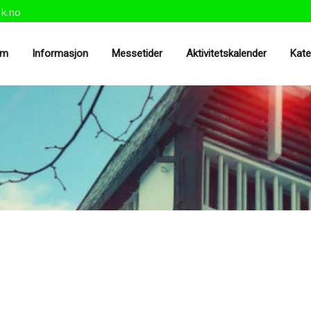
sk.no
em
Informasjon
Messetider
Aktivitetskalender
Kat