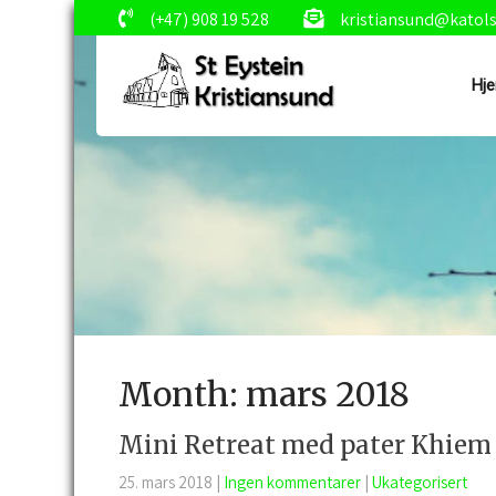
(+47) 908 19 528
kristiansund@katol
Hj
Month:
mars 2018
Mini Retreat med pater Khiem
25. mars 2018
|
Ingen kommentarer
|
Ukategorisert