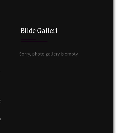
Bilde Galleri
Sorry, photo gallery is empty.
r
g
n