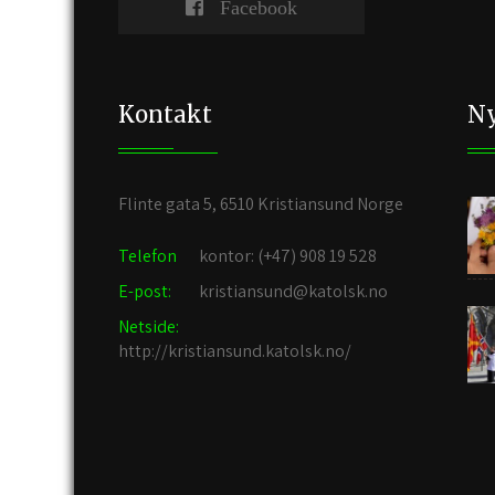
Facebook
Kontakt
Ny
Flinte gata 5, 6510 Kristiansund Norge
Telefon
kontor: (+47) 908 19 528
E-post:
kristiansund@katolsk.no
Netside:
http://kristiansund.katolsk.no/