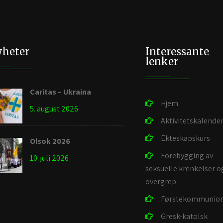
heter
Interessante
lenker
Caritas – Ukraina
Hjem
5. august 2026
Aktivitetskalende
Ekteskapskurs
Olsok 2026
Forebygging av
10. juli 2026
seksuelle krenkelser o
overgrep
Førstekommunio
Gresk-katolsk