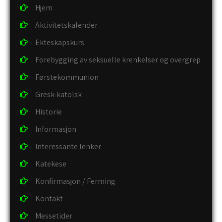
Hjem
Aktivitetskalender
Ekteskapskurs
Forebygging av seksuelle krenkelser og overgrep
Førstekommunion
Gresk-katolsk
Historie
Informasjon
Interessante lenker
Katekese
Konfirmasjon / Ferming
Kontakt
Messetider