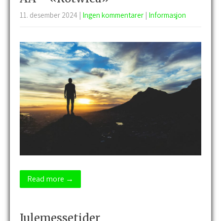
11. desember 2024
|
Ingen kommentarer
|
Informasjon
Read more →
Julemessetider