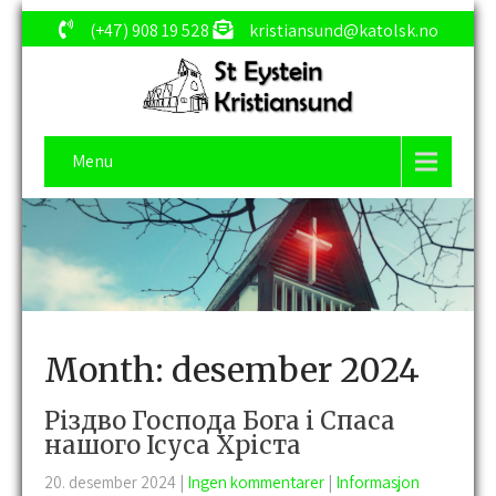
(+47) 908 19 528
kristiansund@katolsk.no
Menu
Month:
desember 2024
Різдво Господа Бога і Спаса
нашого Ісуса Хріста
20. desember 2024
|
Ingen kommentarer
|
Informasjon