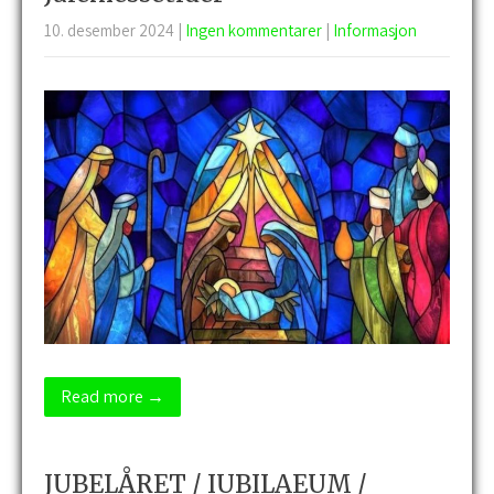
10. desember 2024
|
Ingen kommentarer
|
Informasjon
Read more →
JUBELÅRET / IUBILAEUM /